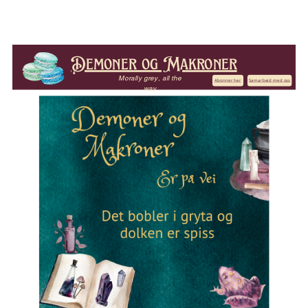
Demoner og Makroner
Morally grey, all the
Abonner her
S
amarbeid med oss
way