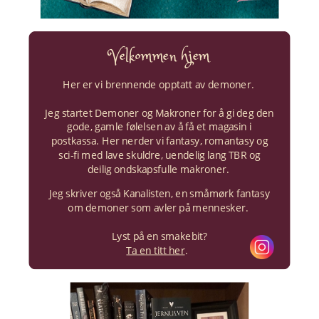
Velkommen hjem
Her er vi brennende opptatt av demoner.
Jeg startet Demoner og Makroner for å gi deg den
gode, gamle følelsen av å få et magasin i
postkassa. Her nerder vi fantasy, romantasy og
sci-fi med lave skuldre, uendelig lang TBR og
deilig ondskapsfulle makroner.
Jeg skriver også Kanalisten, en småmørk fantasy
om demoner som avler på mennesker.
Lyst på en smakebit?
Ta en titt her
.